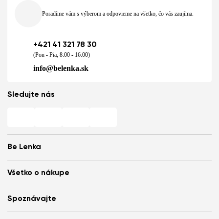
Poradíme vám s výberom a odpovieme na všetko, čo vás zaujíma.
+421 41 321 78 30
(Pon - Pia, 8:00 - 16:00)
info@belenka.sk
Sledujte nás
Be Lenka
Predajne
Všetko o nákupe
Store Locator
O nás
Často kladené otázky
Spoznávajte
Médiá
Prihlásenie
Benefičné eventy
Odporuč a získaj zľavu
Prečo sa rozhodnúť pre barefoot