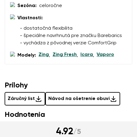
zmysle
týchto podmienok
a ich zverejnením.
Sezóna:
celoročne
Vlastnosti:
Pridať hodnotenie
- dostatočná flexibilita
- špeciálne navrhnutá pre značku Barebarics
- vychádza z pôvodnej verzie ComfortGrip
Zing
Zing Fresh
Icara
Vaporo
Modely:
,
,
,
Prílohy
Záručný list
Návod na ošetrenie obuvi
Hodnotenia
4.92
/
5