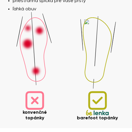
priestranná špička pre vaše prsty
ľahká obuv
konvenčné
topánky
barefoot topánky
Vaše meno a priezvisko