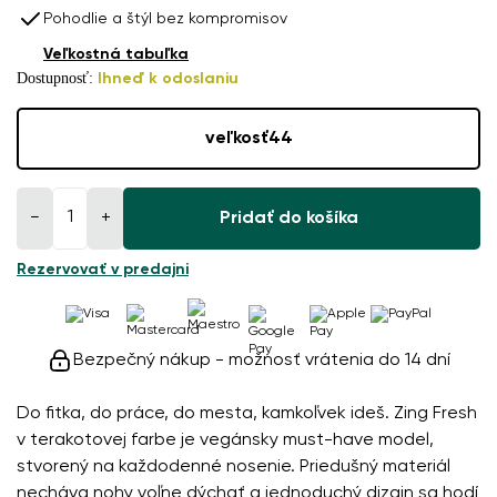
Pohodlie a štýl bez kompromisov
Veľkostná tabuľka
Dostupnosť:
Ihneď k odoslaniu
veľkosť
44
−
+
Pridať do košíka
Rezervovať v predajni
Bezpečný nákup - možnosť vrátenia do 14 dní
Do fitka, do práce, do mesta, kamkoľvek ideš. Zing Fresh
v terakotovej farbe je vegánsky must-have model,
stvorený na každodenné nosenie. Priedušný materiál
necháva nohy voľne dýchať a jednoduchý dizajn sa hodí