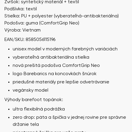
Zvršok: syntetický materiál + textil
Podšívka: textil
Stielka: PU + polyester (vyberateľná-antibakteriálna)
Podošva: guma (ComfortGrip Neo)
Výroba: Vietnam
EAN/SKU: 8585056115196
unisex model v moderných farebných variáciách
vyberateľná antibakteriálna stielka
nová prešitá podošva ComfortGrip Neo
logo Barebarics na koncovkách šnúrok
priedušné materiály pre lepšie odvetrávanie
vegánsky model
Výhody barefoot topánok:
ultra flexibilná podrážka
zero drop: päta a špička v jednej rovine pre správne
držanie tela