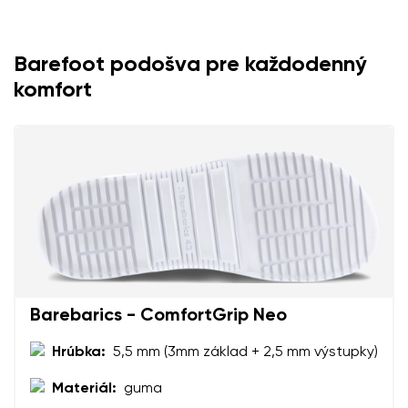
Vaše meno
Variant
Váš e-mail
Barefoot podošva pre každodenný
komfort
Zmeniť región
Číslo objednávky
Vyberte krajinu dodania
Variant
Textové hodnotenie
Vyberte jazyk
Otázka
Barebarics - ComfortGrip Neo
Hodnotenie
Zmeniť
Hrúbka:
5,5 mm (3mm základ + 2,5 mm výstupky)
Súhlasím so spracovaním zadaných osobných údajov v
zmysle
týchto podmienok
a ich zverejnením.
Súhlasím so spracovaním zadaných osobných údajov v
Materiál:
guma