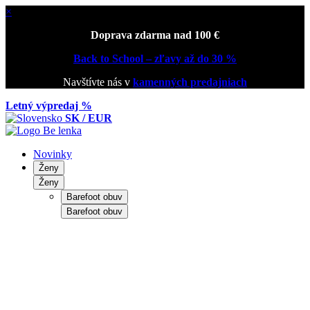
×
Doprava zdarma nad 100 €
Back to School – zľavy až do 30 %
Navštívte nás v
kamenných predajniach
Letný výpredaj %
SK / EUR
Novinky
Ženy
Ženy
Barefoot obuv
Barefoot obuv