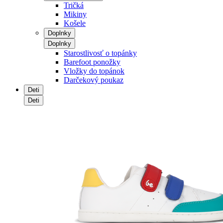
Tričká
Mikiny
Košele
Doplnky
Doplnky
Starostlivosť o topánky
Barefoot ponožky
Vložky do topánok
Darčekový poukaz
Deti
Deti