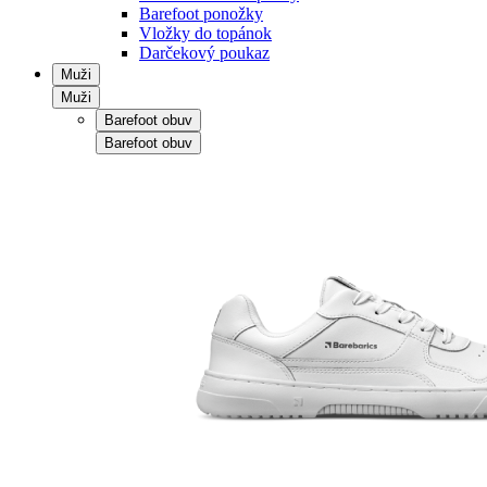
Barefoot ponožky
Vložky do topánok
Darčekový poukaz
Muži
Muži
Barefoot obuv
Barefoot obuv