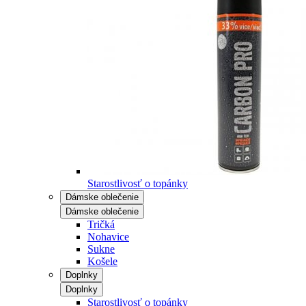
Starostlivosť o topánky
Dámske oblečenie
Dámske oblečenie
Tričká
Nohavice
Sukne
Košele
Doplnky
Doplnky
Starostlivosť o topánky