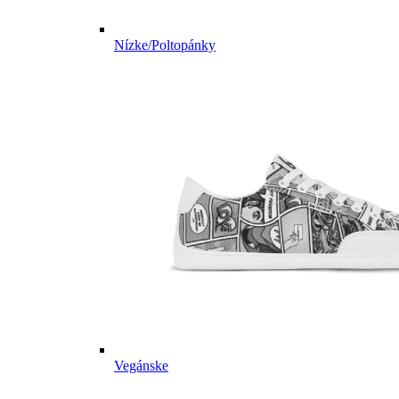
Nízke/Poltopánky
Vegánske