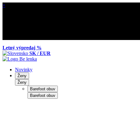
×
Letný výpredaj %
SK / EUR
Novinky
Ženy
Ženy
Barefoot obuv
Barefoot obuv