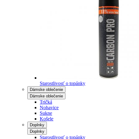
Starostlivosť o topánky
Dámske oblečenie
Dámske oblečenie
Tričká
Nohavice
Sukne
Košele
Doplnky
Doplnky
Starostlivosť o topánky