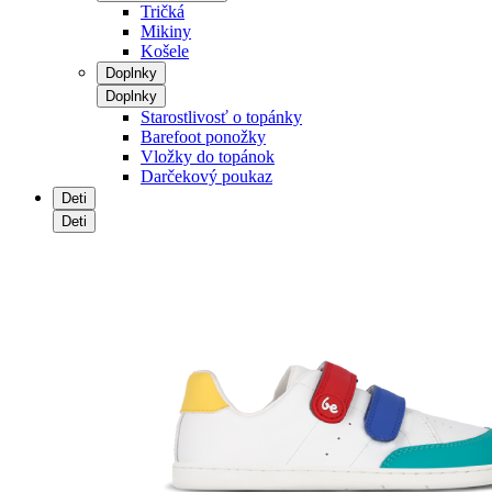
Tričká
Mikiny
Košele
Doplnky
Doplnky
Starostlivosť o topánky
Barefoot ponožky
Vložky do topánok
Darčekový poukaz
Deti
Deti