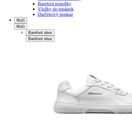
Barefoot ponožky
Vložky do topánok
Darčekový poukaz
Muži
Muži
Barefoot obuv
Barefoot obuv