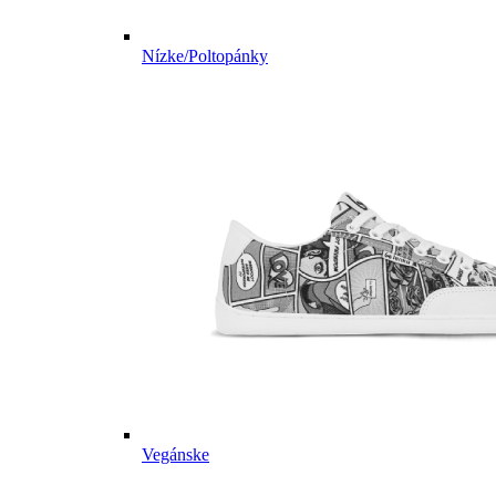
Nízke/Poltopánky
Vegánske