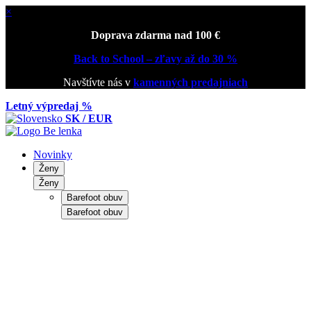
×
Doprava zdarma nad 100 €
Back to School – zľavy až do 30 %
Navštívte nás v
kamenných predajniach
Letný výpredaj %
SK / EUR
Novinky
Ženy
Ženy
Barefoot obuv
Barefoot obuv