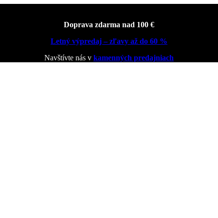
Doprava zdarma nad 100 €
Letný výpredaj – zľavy až do 60 %
Navštívte nás v
kamenných predajniach