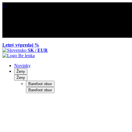
×
Letný výpredaj %
SK / EUR
Novinky
Ženy
Ženy
Barefoot obuv
Barefoot obuv