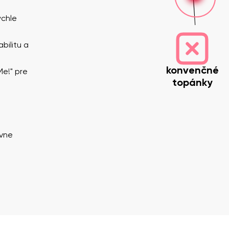
ýchle
bilitu a
konvenčné
Me!" pre
topánky
zvisko
Váš e-mail
Variant
ávne
Zmeniť región
y
Vyberte krajinu dodania