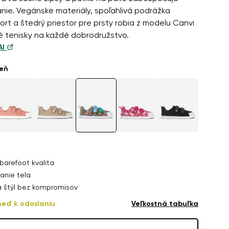
nie. Vegánske materiály, spoľahlivá podrážka
t a štedrý priestor pre prsty robia z modelu Canvi
é tenisky na každé dobrodružstvo.
AI
ieň
omics Color
49,90 €
barefoot kvalita
anie tela
a štýl bez kompromisov
neď k odoslaniu
Veľkostná tabuľka