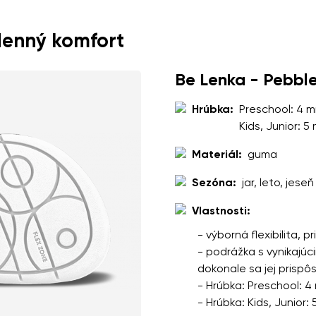
nie
Vyberte jazyk
denný komfort
pracovaním zadaných osobných údajov v zmysle
týchto podmienok
Be Lenka - Pebbl
Zmeniť
Hrúbka:
Preschool: 4 
Kids, Junior: 5
pracovaním zadaných osobných údajov v zmysle
týchto podmienok
Materiál:
guma
Pridať hodnotenie
Sezóna:
jar, leto, jeseň
Vlastnosti:
- výborná flexibilita, 
- podrážka s vynikajúc
dokonale sa jej prispô
- Hrúbka: Preschool: 4
- Hrúbka: Kids, Junior