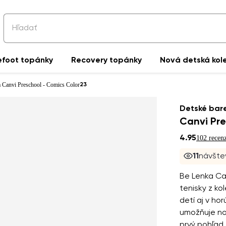
efoot topánky
Recovery topánky
Nová detská kol
a Canvi Preschool - Comics Color
23
Detské bare
Canvi Pre
4.95
102 recenz
11
návštev
Be Lenka Can
tenisky z ko
detí aj v ho
umožňuje no
prvý pohľad