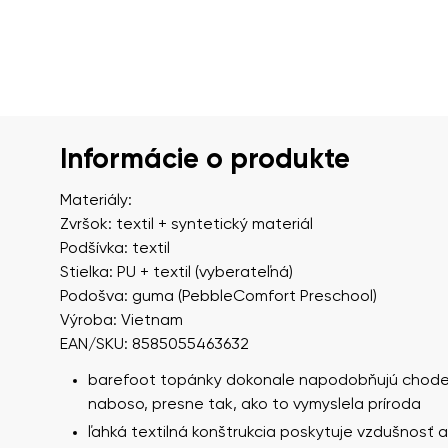
Informácie o produkte
Materiály:
Zvršok: textil + syntetický materiál
Podšívka: textil
Stielka: PU + textil (vyberateľná)
Podošva: guma (PebbleComfort Preschool)
Výroba: Vietnam
EAN/SKU: 8585055463632
barefoot topánky dokonale napodobňujú chode
naboso, presne tak, ako to vymyslela príroda
ľahká textilná konštrukcia poskytuje vzdušnosť 