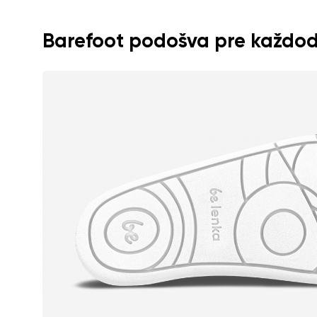
Textové hodnote
Barefoot podošva pre každo
Súhlasím so s
Hodnotenie
Súhlasím so s