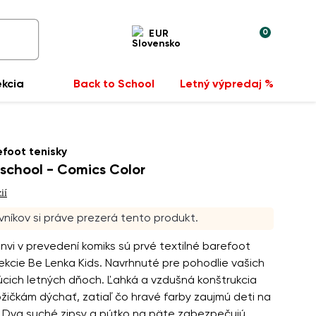
0
EUR
ekcia
Back to School
Letný výpredaj %
foot tenisky
school - Comics Color
ií
níkov si práve prezerá tento produkt.
vi v prevedení komiks sú prvé textilné barefoot
lekcie Be Lenka Kids. Navrhnuté pre pohodlie vašich
rúcich letných dňoch. Ľahká a vzdušná konštrukcia
žičkám dýchať, zatiaľ čo hravé farby zaujmú deti na
. Dva suché zipsy a pútko na päte zabezpečujú