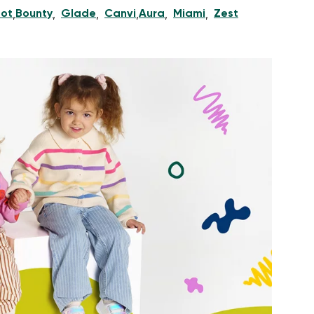
ot
Bounty
Glade
Canvi
Aura
Miami
Zest
,
,
,
,
,
,