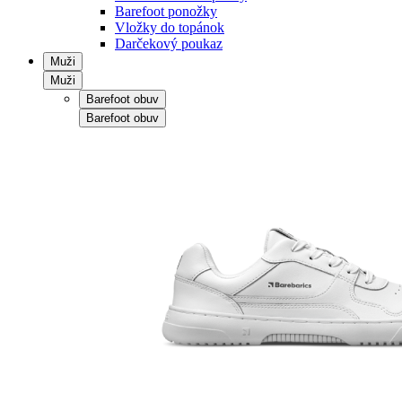
Barefoot ponožky
Vložky do topánok
Darčekový poukaz
Muži
Muži
Barefoot obuv
Barefoot obuv