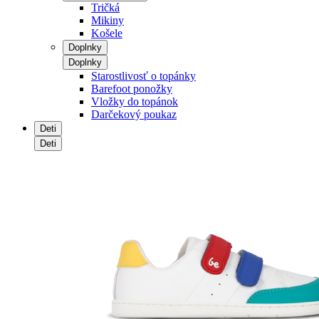
Tričká
Mikiny
Košele
Doplnky
Doplnky
Starostlivosť o topánky
Barefoot ponožky
Vložky do topánok
Darčekový poukaz
Deti
Deti