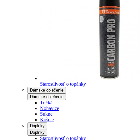
Starostlivosť o topánky
Dámske oblečenie
Dámske oblečenie
Tričká
Nohavice
Sukne
Košele
Doplnky
Doplnky
Starostlivosť o topánky