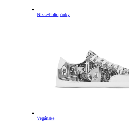
Nízke/Poltopánky
Vegánske