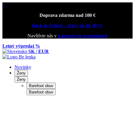
×
Doprava zdarma nad 100 €
Back to School – zľavy až do 30 %
Navštívte nás v
kamenných predajniach
Letný výpredaj %
SK / EUR
Novinky
Ženy
Ženy
Barefoot obuv
Barefoot obuv