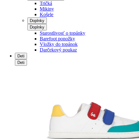
Tričká
Mikiny
Košele
Doplnky
Doplnky
Starostlivosť o topánky
Barefoot ponožky
Vložky do topánok
Darčekový poukaz
Deti
Deti