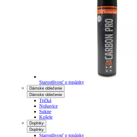
Starostlivosť o topánky
Dámske oblečenie
Dámske oblečenie
Tričká
Nohavice
Sukne
Košele
Doplnky
Doplnky
Starostlivosť o topánky