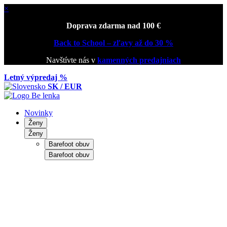
×
Doprava zdarma nad 100 €
Back to School – zľavy až do 30 %
Navštívte nás v
kamenných predajniach
Letný výpredaj %
SK / EUR
Novinky
Ženy
Ženy
Barefoot obuv
Barefoot obuv