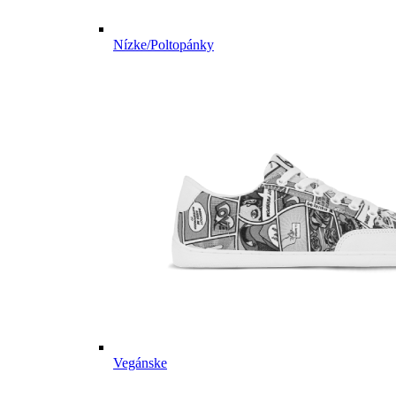
Nízke/Poltopánky
Vegánske