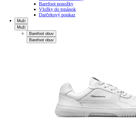
Barefoot ponožky
Vložky do topánok
Darčekový poukaz
Muži
Muži
Barefoot obuv
Barefoot obuv