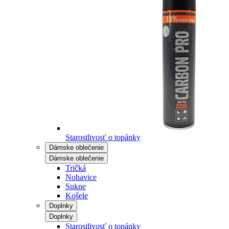
Starostlivosť o topánky
Dámske oblečenie
Dámske oblečenie
Tričká
Nohavice
Sukne
Košele
Doplnky
Doplnky
Starostlivosť o topánky