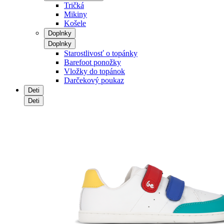
Tričká
Mikiny
Košele
Doplnky
Doplnky
Starostlivosť o topánky
Barefoot ponožky
Vložky do topánok
Darčekový poukaz
Deti
Deti