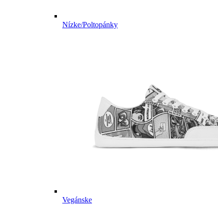
Nízke/Poltopánky
Vegánske