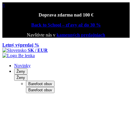
×
Doprava zdarma nad 100 €
Back to School – zľavy až do 30 %
Navštívte nás v
kamenných predajniach
Letný výpredaj %
SK / EUR
Novinky
Ženy
Ženy
Barefoot obuv
Barefoot obuv