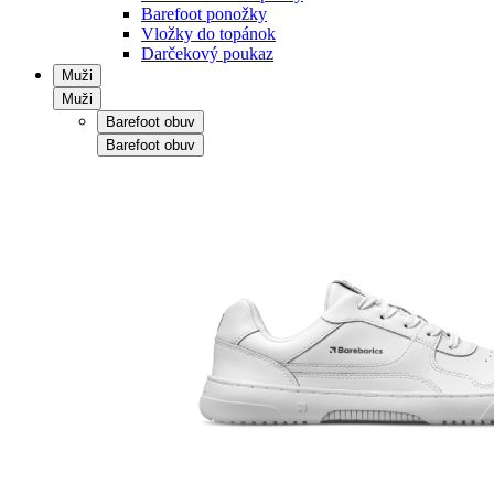
Barefoot ponožky
Vložky do topánok
Darčekový poukaz
Muži
Muži
Barefoot obuv
Barefoot obuv