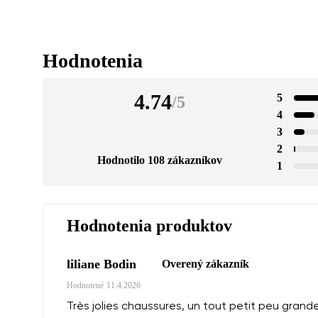
Hodnotenia
4.74
5
/
5
4
3
2
Hodnotilo 108 zákazníkov
1
Hodnotenia produktov
liliane Bodin
Overený zákazník
Hodnotené
11.4.2026
Très jolies chaussures, un tout petit peu grand