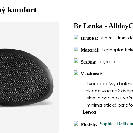
ný komfort
Be Lenka - Allday
Hrúbka:
4 mm + 1mm d
Materiál:
termoplastic
Sezóna:
jar, leto
Vlastnosti:
- tvar podošvy i baler
základe viac než dvoj
- skvelá odolnosť voči 
- minimalistická baref
Lenka
Sophie
Bellissi
Modely:
,