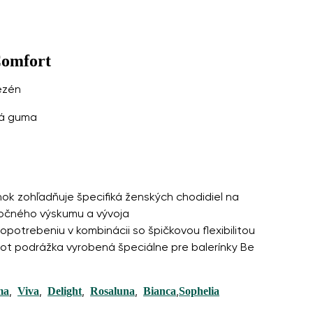
Comfort
ezén
ká guma
ínok zohľadňuje špecifiká ženských chodidiel na
ročného výskumu a vývoja
opotrebeniu v kombinácii so špičkovou flexibilitou
oot podrážka vyrobená špeciálne pre balerínky Be
ma
Viva
Delight
Rosaluna
Bianca
Sophelia
,
,
,
,
,