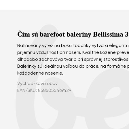
Čím sú barefoot baleríny Bellissima 
Rafinovaný výrez na boku topánky vytvára elegantnú
príjemnú vzdušnosť pri nosení. Kvalitné kožené preved
dlhodobo zachováva tvar a pri správnej starostlivost
Balerínky sú ideálnou voľbou do práce, na formálne pr
každodenné nosenie.
Vychádzková obuv
EAN/SKU: 8585055469429