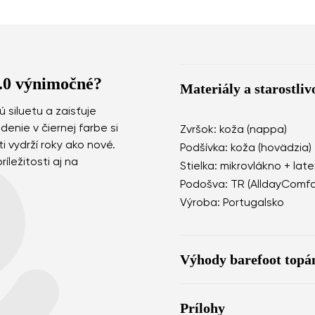
3.0 výnimočné?
Materiály a starostliv
 siluetu a zaisťuje
enie v čiernej farbe si
Zvršok: koža (nappa)
i vydrží roky ako nové.
Podšívka: koža (hovädzia)
íležitosti aj na
Stielka: mikrovlákno + lat
Podošva: TR (AlldayComfo
Výroba: Portugalsko
Výhody barefoot topá
dokonale napodobňuj
Prílohy
anatomický tvar topán