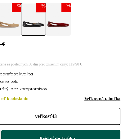
%
%
%
0 €
 cena za posledných 30 dní pred znížením ceny:
119,90 €
ck
barefoot kvalita
anie tela
a štýl bez kompromisov
 €
neď k odoslaniu
Veľkostná tabuľka
veľkosť
43
Pridať do košíka