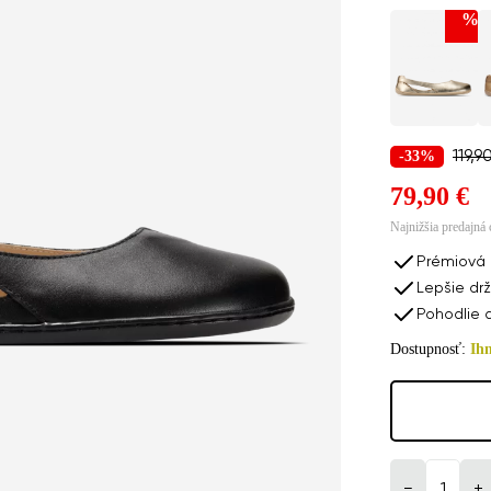
%
-33%
119,9
79,90 €
odukty na rezerváciu
Najnižšia predajná
Barefoot baleríny Be Lenka Bellissima 3.0 - All Bla
Prémiová 
Lepšie drž
Pohodlie 
79,90
Dostupnosť:
Ih
edajňa:
−
+