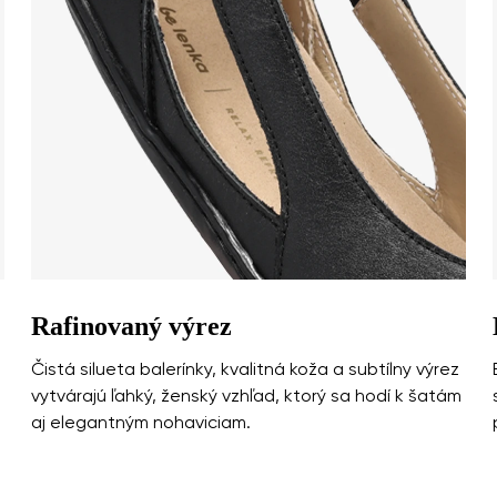
Vyberte jazyk
týchto podmienok
spracovaním zadaných osobných údajov v zmysle
Zmeniť
týchto podmienok
spracovaním zadaných osobných údajov v zmysle
Pridať hodnotenie
Rafinovaný výrez
Čistá silueta balerínky, kvalitná koža a subtílny výrez
vytvárajú ľahký, ženský vzhľad, ktorý sa hodí k šatám
aj elegantným nohaviciam.