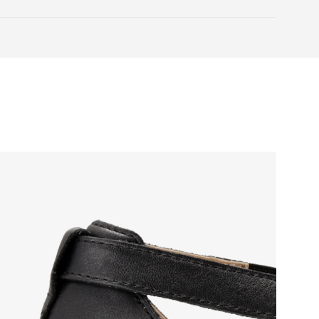
a ošetrenie obuvi
 zachová pätu a špičku v jednej
anie tela
s hrúbkou 5 mm aktivuje nervové
abezpečujú lepšiu funkčnosť svalov i
vencia proti únave nôh