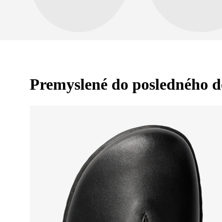
Premyslené do posledného d
Vaše meno a priez
Vaše meno
Variant
Číslo objednáv
Otázka
Textové hodnoteni