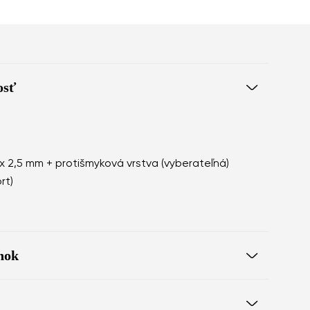
osť
ex 2,5 mm + protišmyková vrstva (vyberateľná)
rt)
nok
ú chôdzu naboso
ky poskytuje štedrý priestor pre