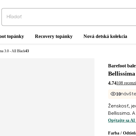
oot topánky
Recovery topánky
Nová detská kolekcia
ma 3.0 - All Black
43
Barefoot bale
Bellissima 
4.74
108 recenzi
10
návšte
Ženskosť, j
Bellissima. A
Opýtajte sa AI
Farba / Odtieň