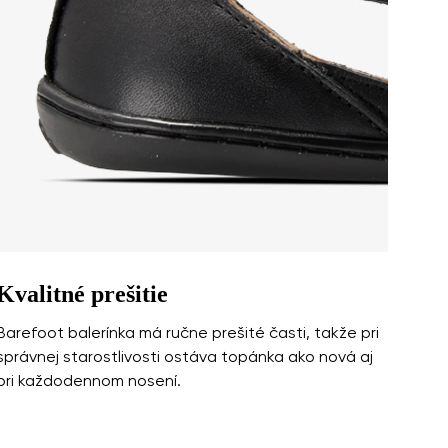
a ich zverejnením.
a ich zverejnením.
Kvalitné prešitie
Barefoot balerínka má ručne prešité časti, takže pri
správnej starostlivosti ostáva topánka ako nová aj
pri každodennom nosení.