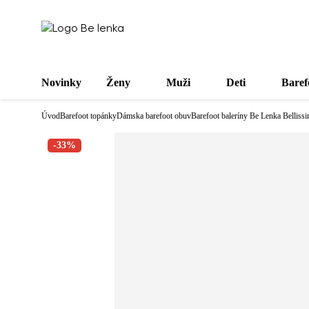
Novinky
Ženy
Muži
Deti
Baref
Úvod
Barefoot topánky
Dámska barefoot obuv
Barefoot baleríny Be Lenka Bellissi
-33%