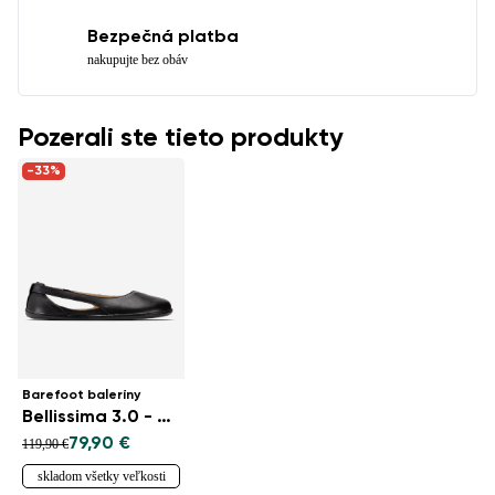
Bezpečná platba
nakupujte bez obáv
Pozerali ste tieto produkty
-33%
Barefoot baleríny
Bellissima 3.0 - All Black
79,90 €
119,90 €
skladom všetky veľkosti