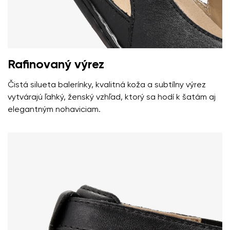
Vaše meno a priezvisko
Vaše meno
Variant
Váš e-mail
Rafinovaný výrez
Čistá silueta balerínky, kvalitná koža a subtílny výrez
Zmeniť región
Číslo objednávky
vytvárajú ľahký, ženský vzhľad, ktorý sa hodí k šatám aj
Vyberte krajinu dodania
elegantným nohaviciam.
Variant
Textové hodnotenie
Vyberte jazyk
Otázka
Hodnotenie
Zmeniť
Súhlasím so spracovaním zadaných osobných údajov v