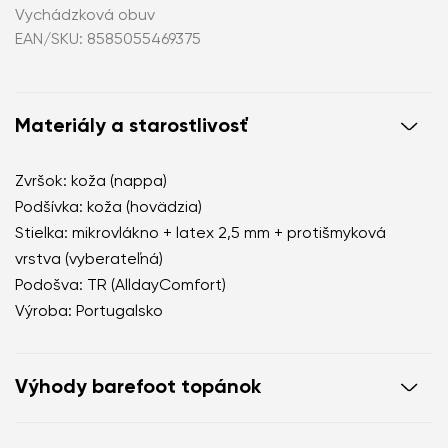
Vychádzková obuv
EAN/SKU: 8585055469375
Materiály a starostlivosť
Zvršok: koža (nappa)
Podšívka: koža (hovädzia)
Stielka: mikrovlákno + latex 2,5 mm + protišmyková
vrstva (vyberateľná)
Podošva: TR (AlldayComfort)
Výroba: Portugalsko
Výhody barefoot topánok
dokonale napodobňujú chôdzu naboso