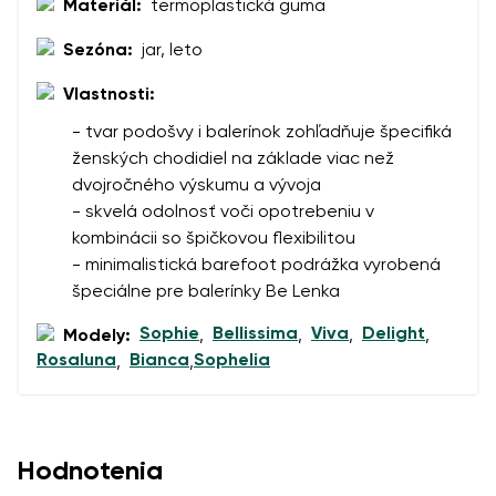
Materiál:
termoplastická guma
Sezóna:
jar, leto
Vlastnosti:
- tvar podošvy i balerínok zohľadňuje špecifiká
ženských chodidiel na základe viac než
dvojročného výskumu a vývoja
- skvelá odolnosť voči opotrebeniu v
kombinácii so špičkovou flexibilitou
- minimalistická barefoot podrážka vyrobená
špeciálne pre balerínky Be Lenka
Sophie
Bellissima
Viva
Delight
Modely:
,
,
,
,
Rosaluna
Bianca
Sophelia
,
,
Hodnotenia