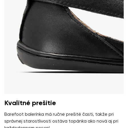
zmysle
týchto podmienok
a ich zverejnením.
Súhlasím so spracovaním zadaných osobných údajov v
zmysle
týchto podmienok
a ich zverejnením.
Pridať hodnotenie
Kvalitné prešitie
Barefoot balerínka má ručne prešité časti, takže pri
správnej starostlivosti ostáva topánka ako nová aj pri