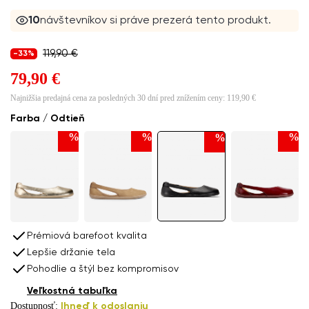
10
návštevníkov si práve prezerá tento produkt.
119,90 €
-33%
79,90 €
Najnižšia predajná cena za posledných 30 dní pred znížením ceny:
119,90 €
Farba / Odtieň
%
%
%
%
Prémiová barefoot kvalita
Lepšie držanie tela
Pohodlie a štýl bez kompromisov
Veľkostná tabuľka
Dostupnosť:
Ihneď k odoslaniu