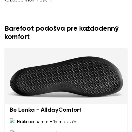
každodennom nosení.
Barefoot podošva pre každodenný
komfort
Be Lenka - AlldayComfort
Hrúbka:
4 mm + 1mm dezén