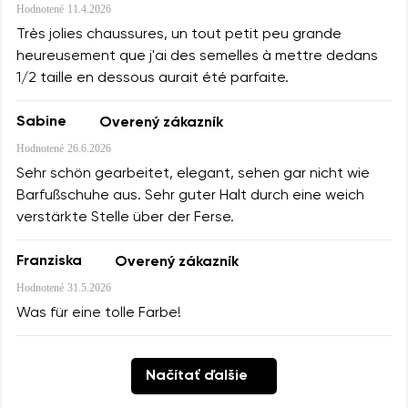
Hodnotené
11.4.2026
Très jolies chaussures, un tout petit peu grande
heureusement que j'ai des semelles à mettre dedans
1/2 taille en dessous aurait été parfaite.
Sabine
Overený zákazník
Hodnotené
26.6.2026
Sehr schön gearbeitet, elegant, sehen gar nicht wie
Barfußschuhe aus. Sehr guter Halt durch eine weich
verstärkte Stelle über der Ferse.
Franziska
Overený zákazník
Hodnotené
31.5.2026
Was für eine tolle Farbe!
Načítať ďalšie