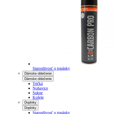
Starostlivosť o topánky
Dámske oblečenie
Dámske oblečenie
Tričká
Nohavice
Sukne
Košele
Doplnky
Doplnky
Starostlivosť o topánky