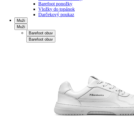
Barefoot ponožky
Vložky do topánok
Darčekový poukaz
Muži
Muži
Barefoot obuv
Barefoot obuv