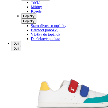
Tričká
Mikiny
Košele
Doplnky
Doplnky
Starostlivosť o topánky
Barefoot ponožky
Vložky do topánok
Darčekový poukaz
Deti
Deti