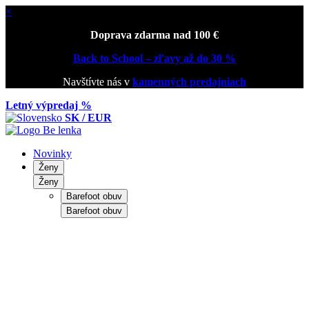
×
Doprava zdarma nad 100 €
Back to School – zľavy až do 30 %
Navštívte nás v
kamenných predajniach
Letný výpredaj %
SK / EUR
Novinky
Ženy
Ženy
Barefoot obuv
Barefoot obuv