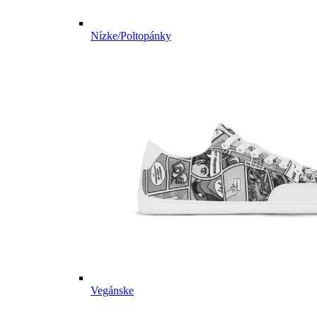
Nízke/Poltopánky
Vegánske