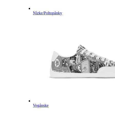
Nízke/Poltopánky
Vegánske