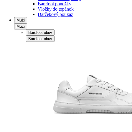
Barefoot ponožky
Vložky do topánok
Darčekový poukaz
Muži
Muži
Barefoot obuv
Barefoot obuv