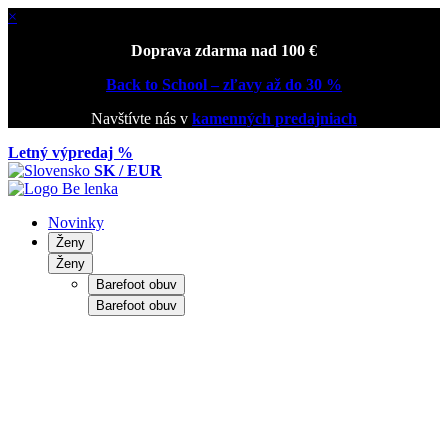
×
Doprava zdarma nad 100 €
Back to School – zľavy až do 30 %
Navštívte nás v
kamenných predajniach
Letný výpredaj %
SK / EUR
Novinky
Ženy
Ženy
Barefoot obuv
Barefoot obuv