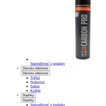
Starostlivosť o topánky
Dámske oblečenie
Dámske oblečenie
Tričká
Nohavice
Sukne
Košele
Doplnky
Doplnky
Starostlivosť o topánky