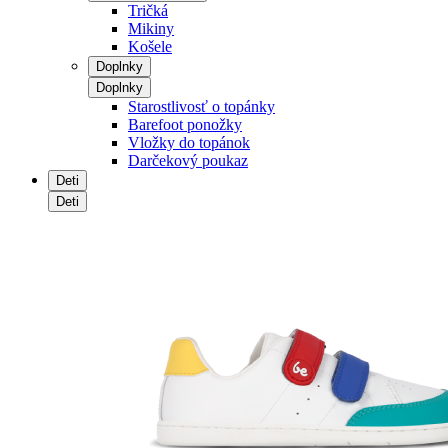
Tričká
Mikiny
Košele
Doplnky
Doplnky
Starostlivosť o topánky
Barefoot ponožky
Vložky do topánok
Darčekový poukaz
Deti
Deti